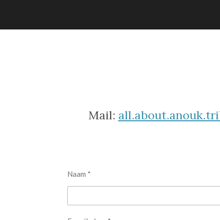
Ga
direct
naar
de
hoofdinhoud
Mail:
all.about.anouk.t
Naam *