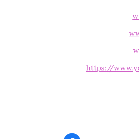
w
ww
w
https://www.