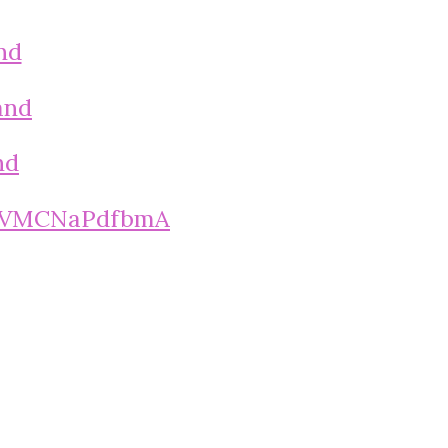
nd
and
nd
JwVMCNaPdfbmA